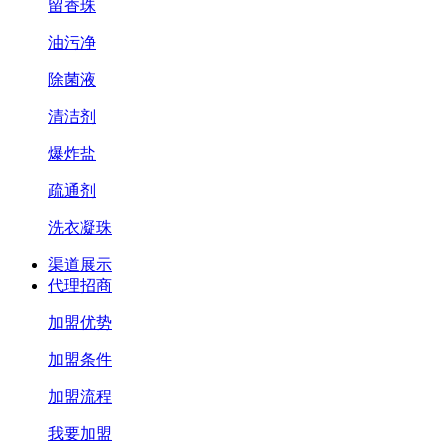
留香珠
油污净
除菌液
清洁剂
爆炸盐
疏通剂
洗衣凝珠
渠道展示
代理招商
加盟优势
加盟条件
加盟流程
我要加盟