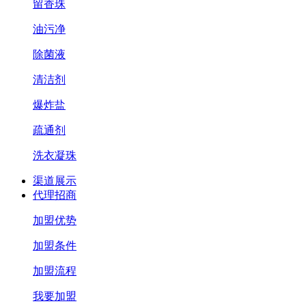
留香珠
油污净
除菌液
清洁剂
爆炸盐
疏通剂
洗衣凝珠
渠道展示
代理招商
加盟优势
加盟条件
加盟流程
我要加盟