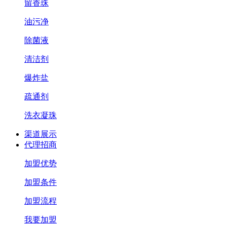
留香珠
油污净
除菌液
清洁剂
爆炸盐
疏通剂
洗衣凝珠
渠道展示
代理招商
加盟优势
加盟条件
加盟流程
我要加盟