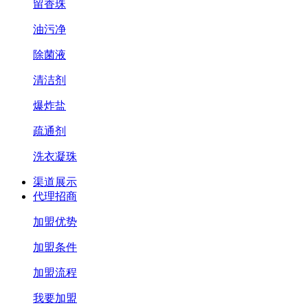
留香珠
油污净
除菌液
清洁剂
爆炸盐
疏通剂
洗衣凝珠
渠道展示
代理招商
加盟优势
加盟条件
加盟流程
我要加盟