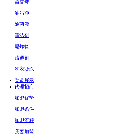
留香珠
油污净
除菌液
清洁剂
爆炸盐
疏通剂
洗衣凝珠
渠道展示
代理招商
加盟优势
加盟条件
加盟流程
我要加盟