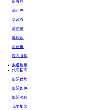
留香珠
油污净
除菌液
清洁剂
爆炸盐
疏通剂
洗衣凝珠
渠道展示
代理招商
加盟优势
加盟条件
加盟流程
我要加盟