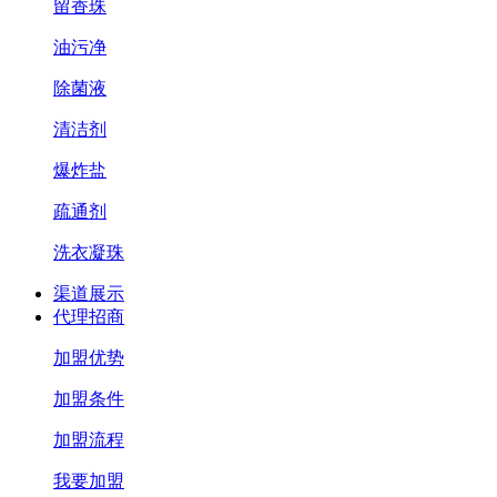
留香珠
油污净
除菌液
清洁剂
爆炸盐
疏通剂
洗衣凝珠
渠道展示
代理招商
加盟优势
加盟条件
加盟流程
我要加盟