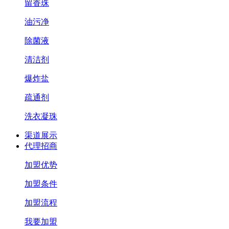
留香珠
油污净
除菌液
清洁剂
爆炸盐
疏通剂
洗衣凝珠
渠道展示
代理招商
加盟优势
加盟条件
加盟流程
我要加盟