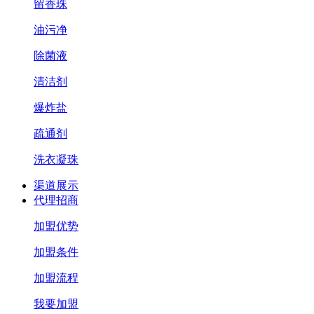
留香珠
油污净
除菌液
清洁剂
爆炸盐
疏通剂
洗衣凝珠
渠道展示
代理招商
加盟优势
加盟条件
加盟流程
我要加盟