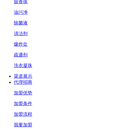
留香珠
油污净
除菌液
清洁剂
爆炸盐
疏通剂
洗衣凝珠
渠道展示
代理招商
加盟优势
加盟条件
加盟流程
我要加盟