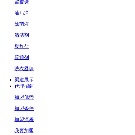
留香珠
油污净
除菌液
清洁剂
爆炸盐
疏通剂
洗衣凝珠
渠道展示
代理招商
加盟优势
加盟条件
加盟流程
我要加盟