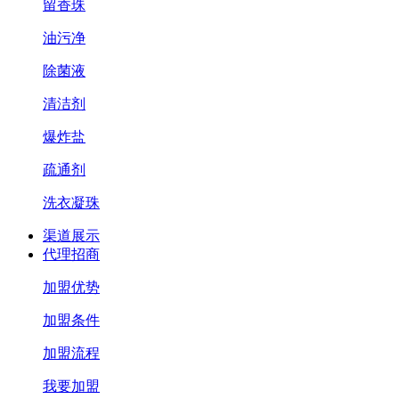
留香珠
油污净
除菌液
清洁剂
爆炸盐
疏通剂
洗衣凝珠
渠道展示
代理招商
加盟优势
加盟条件
加盟流程
我要加盟