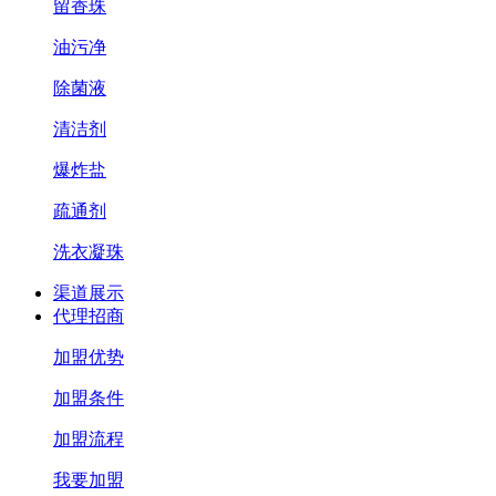
留香珠
油污净
除菌液
清洁剂
爆炸盐
疏通剂
洗衣凝珠
渠道展示
代理招商
加盟优势
加盟条件
加盟流程
我要加盟