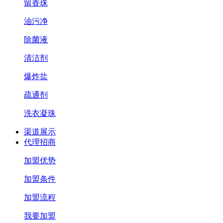
留香珠
油污净
除菌液
清洁剂
爆炸盐
疏通剂
洗衣凝珠
渠道展示
代理招商
加盟优势
加盟条件
加盟流程
我要加盟