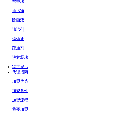
留香珠
油污净
除菌液
清洁剂
爆炸盐
疏通剂
洗衣凝珠
渠道展示
代理招商
加盟优势
加盟条件
加盟流程
我要加盟