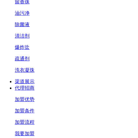
留香珠
油污净
除菌液
清洁剂
爆炸盐
疏通剂
洗衣凝珠
渠道展示
代理招商
加盟优势
加盟条件
加盟流程
我要加盟