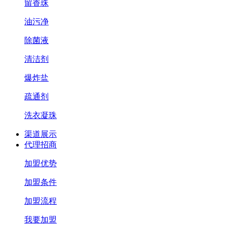
留香珠
油污净
除菌液
清洁剂
爆炸盐
疏通剂
洗衣凝珠
渠道展示
代理招商
加盟优势
加盟条件
加盟流程
我要加盟