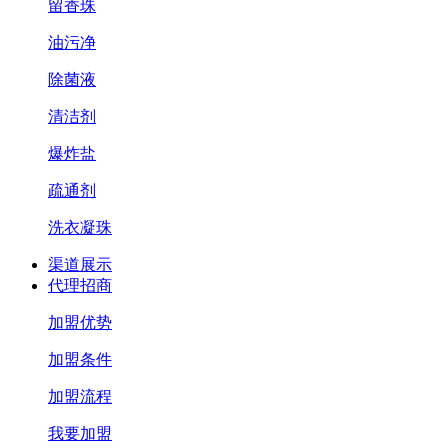
留香珠
油污净
除菌液
清洁剂
爆炸盐
疏通剂
洗衣凝珠
渠道展示
代理招商
加盟优势
加盟条件
加盟流程
我要加盟