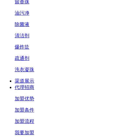
留香珠
油污净
除菌液
清洁剂
爆炸盐
疏通剂
洗衣凝珠
渠道展示
代理招商
加盟优势
加盟条件
加盟流程
我要加盟