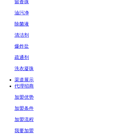
留香珠
油污净
除菌液
清洁剂
爆炸盐
疏通剂
洗衣凝珠
渠道展示
代理招商
加盟优势
加盟条件
加盟流程
我要加盟