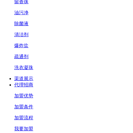
留香珠
油污净
除菌液
清洁剂
爆炸盐
疏通剂
洗衣凝珠
渠道展示
代理招商
加盟优势
加盟条件
加盟流程
我要加盟