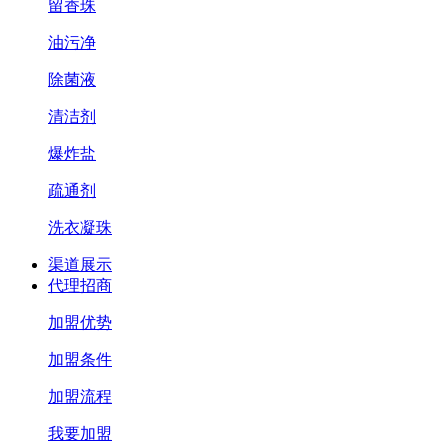
留香珠
油污净
除菌液
清洁剂
爆炸盐
疏通剂
洗衣凝珠
渠道展示
代理招商
加盟优势
加盟条件
加盟流程
我要加盟