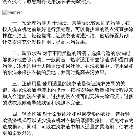
洗衣技巧，教您如何使用洗衣液去除污渍。
一、预处理污渍 对于油渍、茶渍等比较顽固的污渍，在
投入洗衣机之前最好进行预处理。可以将少量的洗衣液直接涂
抹在污渍上，轻轻搓揉，让洗衣液渗透污渍。然后静置片刻，
让洗衣液充分发挥作用，提高去污效果。
二、调节水温 对于不同类型的污渍，选择合适的水温能
够更好地去除污渍。一般而言，热水适用于去除油渍和蛋白质
污渍，冷水适用于去除血渍和果汁渍。在洗衣液中，使用温和
的水温来保护衣物的质地，并同时提高去污效果。
三、正确用量 使用适量的洗衣液是保证洗衣效果的关
键。根据洗衣液包装上的指示，按照衣物的数量和污渍程度来
加入合适的洗衣液量。过少的洗衣液可能无法去除污渍，过多
的洗衣液则会导致残留和洗涤不完全。
四、轻柔洗涤 对于柔软织物和容易变形的衣物，选择轻
柔洗涤模式可以减少洗衣机对衣物的摩擦和拉扯，避免对衣物
造成损坏。同时，可以在洗衣液中加入适量的柔顺剂，使衣物
更加柔软舒适。