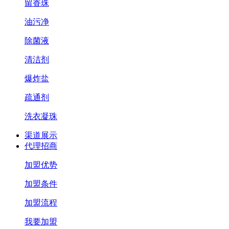
留香珠
油污净
除菌液
清洁剂
爆炸盐
疏通剂
洗衣凝珠
渠道展示
代理招商
加盟优势
加盟条件
加盟流程
我要加盟