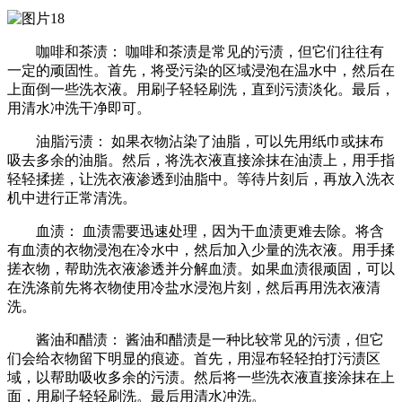
咖啡和茶渍： 咖啡和茶渍是常见的污渍，但它们往往有
一定的顽固性。首先，将受污染的区域浸泡在温水中，然后在
上面倒一些洗衣液。用刷子轻轻刷洗，直到污渍淡化。最后，
用清水冲洗干净即可。
油脂污渍： 如果衣物沾染了油脂，可以先用纸巾或抹布
吸去多余的油脂。然后，将洗衣液直接涂抹在油渍上，用手指
轻轻揉搓，让洗衣液渗透到油脂中。等待片刻后，再放入洗衣
机中进行正常清洗。
血渍： 血渍需要迅速处理，因为干血渍更难去除。将含
有血渍的衣物浸泡在冷水中，然后加入少量的洗衣液。用手揉
搓衣物，帮助洗衣液渗透并分解血渍。如果血渍很顽固，可以
在洗涤前先将衣物使用冷盐水浸泡片刻，然后再用洗衣液清
洗。
酱油和醋渍： 酱油和醋渍是一种比较常见的污渍，但它
们会给衣物留下明显的痕迹。首先，用湿布轻轻拍打污渍区
域，以帮助吸收多余的污渍。然后将一些洗衣液直接涂抹在上
面，用刷子轻轻刷洗。最后用清水冲洗。