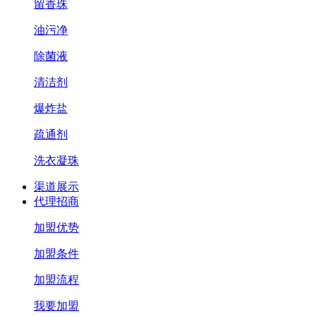
留香珠
油污净
除菌液
清洁剂
爆炸盐
疏通剂
洗衣凝珠
渠道展示
代理招商
加盟优势
加盟条件
加盟流程
我要加盟