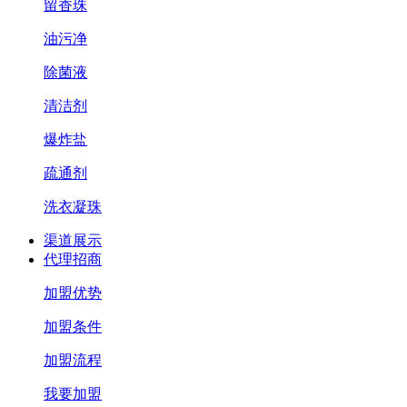
留香珠
油污净
除菌液
清洁剂
爆炸盐
疏通剂
洗衣凝珠
渠道展示
代理招商
加盟优势
加盟条件
加盟流程
我要加盟