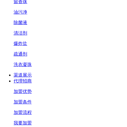
留香珠
油污净
除菌液
清洁剂
爆炸盐
疏通剂
洗衣凝珠
渠道展示
代理招商
加盟优势
加盟条件
加盟流程
我要加盟