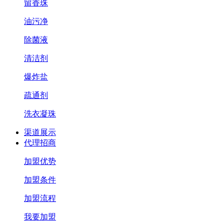
留香珠
油污净
除菌液
清洁剂
爆炸盐
疏通剂
洗衣凝珠
渠道展示
代理招商
加盟优势
加盟条件
加盟流程
我要加盟