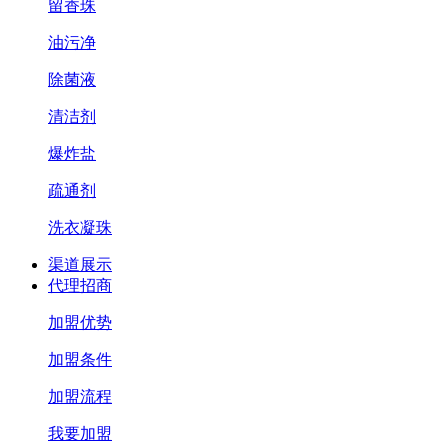
留香珠
油污净
除菌液
清洁剂
爆炸盐
疏通剂
洗衣凝珠
渠道展示
代理招商
加盟优势
加盟条件
加盟流程
我要加盟