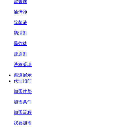
留香珠
油污净
除菌液
清洁剂
爆炸盐
疏通剂
洗衣凝珠
渠道展示
代理招商
加盟优势
加盟条件
加盟流程
我要加盟